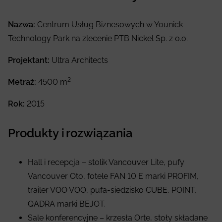
Nazwa:
Centrum Usług Biznesowych w Younick
Technology Park na zlecenie PTB Nickel Sp. z o.o.
Projektant:
Ultra Architects
2
Metraż:
4500 m
Rok:
2015
Produkty i rozwiązania
Hall i recepcja – stolik Vancouver Lite, pufy
Vancouver Oto, fotele FAN 10 E marki PROFIM,
trailer VOO VOO, pufa-siedzisko CUBE, POINT,
QADRA marki BEJOT.
Sale konferencyjne – krzesła Orte, stoły składane