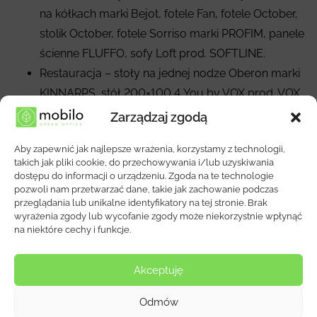
na kółkach marki Bejot, fotele Fan, fotele October,
stolik October, fotele Sorriso marki PROFIM, panele
ścienne FLUFFO, sofy Loft prod. SOFTLINE.
Restauracja – stoły na jednej nodze Oberon marki
KINNARPS, stół 200×100 4 You by VOX prod. VOX,
stolki barowe DALFRED IKEA, krzesła Snow 300
Zarządzaj zgodą
PEDRALI, Regał jezdny na brudne naczynia 15
Aby zapewnić jak najlepsze wrażenia, korzystamy z technologii,
półkowy marki Bartscher, Karmnicki wykonane na
takich jak pliki cookie, do przechowywania i/lub uzyskiwania
zamówienie wg indywidualnego projektu.
dostępu do informacji o urządzeniu. Zgoda na te technologie
pozwoli nam przetwarzać dane, takie jak zachowanie podczas
Aneksy kuchenne – wykonane na zamówienie wg
przeglądania lub unikalne identyfikatory na tej stronie. Brak
indywidualnego projektu.
wyrażenia zgody lub wycofanie zgody może niekorzystnie wpłynąć
na niektóre cechy i funkcje.
Okładzina ścienna – wykonana na zamówienie wg
indywidualnego projektu ze sklejki brzozowej.
Akceptuję
Wybrane Realizacje
Odmów