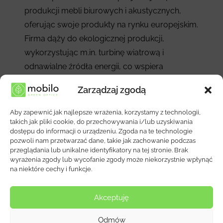
produkcji mebli biurowych i akustycznych,
oferując swoje produkty na rynku europejskim.
Firma dąży do ekologicznej produkcji,
wykorzystując m.in. turbinę wiatrową i
odnawialne źródła energii, co wspiera
minimalizację wpływu na środowisko.
Zarządzaj zgodą
Nowoczesny park maszynowy i
zaangażowanie w zrównoważony rozwój
Aby zapewnić jak najlepsze wrażenia, korzystamy z technologii,
pozwalają firmie na tworzenie trwałych i
takich jak pliki cookie, do przechowywania i/lub uzyskiwania
dostępu do informacji o urządzeniu. Zgoda na te technologie
innowacyjnych rozwiązań, dostosowanych do
pozwoli nam przetwarzać dane, takie jak zachowanie podczas
potrzeb klientów. W B-Group priorytetem jest
przeglądania lub unikalne identyfikatory na tej stronie. Brak
wyrażenia zgody lub wycofanie zgody może niekorzystnie wpłynąć
jakość i indywidualne podejście, co zapewnia
na niektóre cechy i funkcje.
niezawodność i długowieczność ich
produktów.
Akceptuję
Odmów