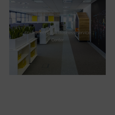
Rockwool Global Business Service
Center
Designed by
Nasio Themes
||
Powered by
WordPress