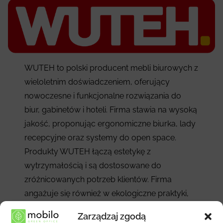
WUTEH to polski producent mebli biurowych z
wieloletnim doświadczeniem, oferujący
nowoczesne i funkcjonalne rozwiązania do
biur, gabinetów i hoteli. Firma stawia na wysoką
jakość, proponując ergonomiczne biurka, lady
recepcyjne oraz systemy do open space.
Produkty WUTEH łączą estetykę z
wytrzymałością i są dostosowane do
zróżnicowanych potrzeb klientów. Firma
angażuje się również w ekologiczne praktyki,
dbając o zrównoważony rozwój i stosując
Zarządzaj zgodą
nowoczesne technologie produkcyjne.