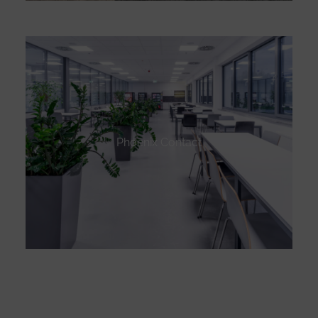
Phoenix Contact
Designed by
Nasio Themes
||
Powered by
WordPress