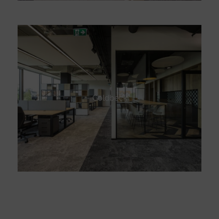
Goldbeck
Designed by
Nasio Themes
||
Powered by
WordPress