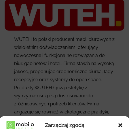
WUTEH to polski producent mebli biurowych z
wieloletnim doświadczeniem, oferujący
nowoczesne i funkcjonalne rozwiązania do
biur, gabinetów i hoteli. Firma stawia na wysoką
jakość, proponując ergonomiczne biurka, lady
recepcyjne oraz systemy do open space.
Produkty WUTEH łączą estetykę z
wytrzymałością i są dostosowane do
zróżnicowanych potrzeb klientów. Firma
angażuje się również w ekologiczne praktyki,
dbając o zrównoważony rozwój i stosując
Zarządzaj zgodą
nowoczesne technologie produkcyjne.