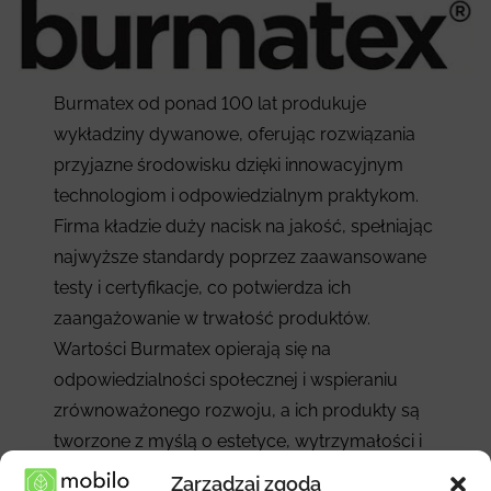
Burmatex od ponad 100 lat produkuje
wykładziny dywanowe, oferując rozwiązania
przyjazne środowisku dzięki innowacyjnym
technologiom i odpowiedzialnym praktykom.
Firma kładzie duży nacisk na jakość, spełniając
najwyższe standardy poprzez zaawansowane
testy i certyfikacje, co potwierdza ich
zaangażowanie w trwałość produktów.
Wartości Burmatex opierają się na
odpowiedzialności społecznej i wspieraniu
zrównoważonego rozwoju, a ich produkty są
tworzone z myślą o estetyce, wytrzymałości i
komfortowym użytkowaniu w różnych
Zarządzaj zgodą