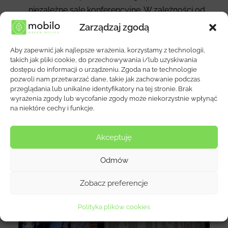
niezależne sale konferencyjne. W zależności od
potrzeb, można stworzyć jedną, dwie lub trzy sale.
Zarządzaj zgodą
Biała kolorystyka ścian akustycznych idealnie
Aby zapewnić jak najlepsze wrażenia, korzystamy z technologii,
pasuje do mebli. Dobrze kontrastuje z ciemną
takich jak pliki cookie, do przechowywania i/lub uzyskiwania
wykładziną i kolorowymi krzesłami.
dostępu do informacji o urządzeniu. Zgoda na te technologie
pozwoli nam przetwarzać dane, takie jak zachowanie podczas
przeglądania lub unikalne identyfikatory na tej stronie. Brak
Wybrane Realizacje
wyrażenia zgody lub wycofanie zgody może niekorzystnie wpłynąć
na niektóre cechy i funkcje.
Akceptuję
Odmów
Zobacz preferencje
Polityka plików cookies
MOVESTORY Pilates & Joga Studio